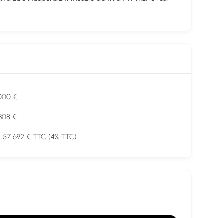
000 €
 308 €
57 692 € TTC (4% TTC)