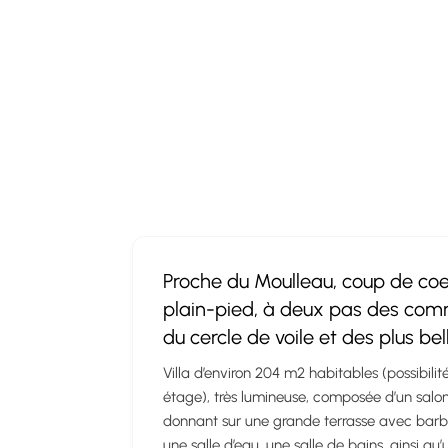
Proche du Moulleau, coup de coeur
plain-pied, à deux pas des co
du cercle de voile et des plus bel
Villa d’environ 204 m2 habitables (possibili
étage), très lumineuse, composée d’un salo
donnant sur une grande terrasse avec barbe
une salle d’eau, une salle de bains, ainsi q