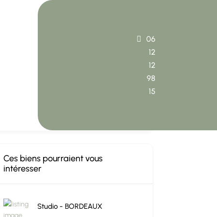
06
12
12
98
15
Ce bien vous intéresse ?
Contactez Valérie Lacroix
Ces biens pourraient vous
intéresser
Studio - BORDEAUX