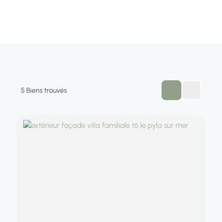
3
5
Biens trouvés