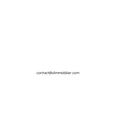
06 12 12 98 15
contact@vlimmobilier.com